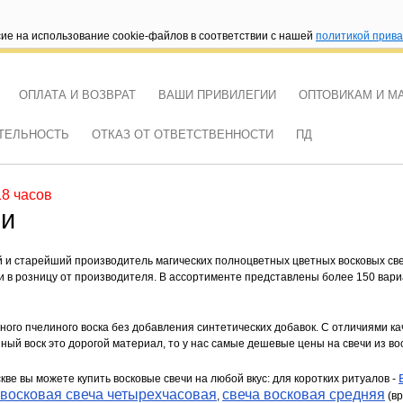
сие на использование cookie-файлов в соответствии с нашей
политикой прив
ОПЛАТА И ВОЗВРАТ
ВАШИ ПРИВИЛЕГИИ
ОПТОВИКАМ И М
ТЕЛЬНОСТЬ
ОТКАЗ ОТ ОТВЕТСТВЕННОСТИ
ПД
18 часов
чи
и старейший производитель магических полноцветных цветных восковых свеч
и в розницу от производителя. В ассортименте представлены более 150 вари
ного пчелиного воска без добавления синтетических добавок. С отличиями ка
ный воск это дорогой материал, то у нас самые дешевые цены на свечи из воск
ве вы можете купить восковые свечи на любой вкус: для коротких ритуалов -
восковая свеча четырехчасовая
свеча восковая средняя
,
(вр