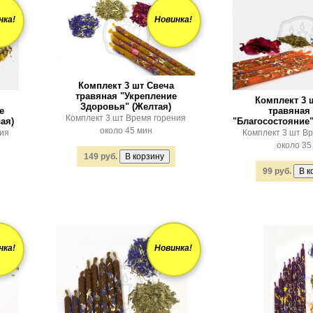
нка!
Новинка!
Комплект 3 шт Свеча
травяная "Укрепление
Комплект 3 
Здоровья" (Желтая)
е
травяная
Комплект 3 шт Время горения
ая)
"Благосостояние"
около 45 мин
ния
Комплект 3 шт В
около 35
149 руб.
99 руб.
нка!
Новинка!