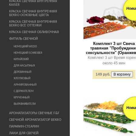
КРАСКА СВЕЧНАЯ ВНУТРЕННЯЯ
KAISER
Нови
КРАСКА СВЕЧНАЯ ВНУТРЕННЯЯ
BEKRO ОСНОВНЫЕ ЦВЕТА
КРАСКА СВЕЧНАЯ ВНУТРЕННЯЯ
BEKRO ВСЕ ОТТЕНКИ
КРАСКА СВЕЧНАЯ ОБЛИВОЧНАЯ
ФИТИЛЬ СВЕЧНОЙ
Комплект 3 шт Свеча
НЕМЕЦКИЙ WEDO
травяная "Пробуждени
сексуальности" (Оранжев
НЕМЕЦКИЙ SCHREIBER
Комплект 3 шт Время горе
КИТАЙСКИЙ
около 45 мин
ДЛЯ НАСЫПНЫХ
ДЕРЕВЯННЫЙ
149 руб.
ХЛОПКОВЫЙ
АРМИРОВАННЫЙ
С ДЕРЖАТЕЛЕМ
КРУЧЕННЫЙ
ВЫРАВНИВАТЕЛИ
Нови
АРОМАТИЗАТОРЫ СВЕЧНЫЕ F&F
СВЕЧНОЙ АРОМАТИЗАТОР BEKRO
ПАРАФИН-СТЕАРИН
ЛАКИ ДЛЯ СВЕЧЕЙ