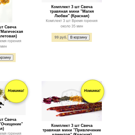
Комплект 3 шт Свеча
травяная мини "Магия
Любви" (Красная)
Комплект 3 шт Время горения
около 35 мин
шт Свеча
"Магическая
летовая)
99 руб.
ремя горения
 мин
Новинка!
Новинка!
шт Свеча
 "Очищение"
Комплект 3 шт Свеча
я)
травяная мини "Привлечение
ремя горения
клиентов" (Красная)