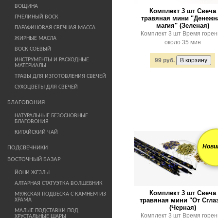
ВОЩИНА
Комплект 3 шт Свеча
ПЧЕЛИНЫЙ ВОСК
травяная мини "Денежн
магия" (Зеленая)
ПАРАФИНОВАЯ СВЕЧНАЯ МАССА
Комплект 3 шт Время горе
ЖИРНЫЕ МАСЛА
около 35 мин
ВОСК СОЕВЫЙ
ИНСТРУМЕНТЫ И РАСХОДНЫЕ
99 руб.
МАТЕРИАЛЫ
ТРАВЫ ДЛЯ ИЗГОТОВЛЕНИЯ СВЕЧЕЙ
СУХОЦВЕТЫ ДЛЯ СВЕЧЕЙ
БЛАГОВОНИЯ
НАТУРАЛЬНЫЕ БЕЗОСНОВНЫЕ
БЛАГОВОНИЯ
КИТАЙСКИЙ ЧАЙ
Нови
ПОДСВЕЧНИКИ
ВОСТОЧНЫЙ БАЗАР
ЙОНИ ЖЕЗЛЫ
АЛТАРНАЯ СТАТУЭТКА ВОЛШЕБНИК
Комплект 3 шт Свеча
МУЖСКАЯ ПОДВЕСКА С КАМНЕМ ИЗ
травяная мини "От Сгла
ХРАМА
(Черная)
МАЛЫЕ ПОДСТАВКИ ПОД
Комплект 3 шт Время горе
ХРУСТАЛЬНЫЕ ШАРЫ