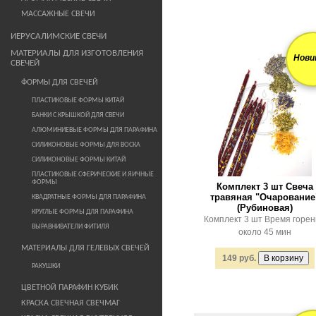
МАССАЖНЫЕ СВЕЧИ
ИЕРУСАЛИМСКИЕ СВЕЧИ
МАТЕРИАЛЫ ДЛЯ ИЗГОТОВЛЕНИЯ
Нови
СВЕЧЕЙ
ФОРМЫ ДЛЯ СВЕЧЕЙ
ПЛАСТИКОВЫЕ ФОРМЫ КИТАЙ
БАНКИ С КРЫШКОЙ ДЛЯ СВЕЧИ
АЛЮМИНИЕВЫЕ ФОРМЫ ДЛЯ ПАРАФИНА
СИЛИКОНОВЫЕ ФОРМЫ ДЛЯ ВОСКА
СИЛИКОНОВЫЕ ФОРМЫ КИТАЙ
ПЛАСТИКОВЫЕ СФЕРИЧЕСКИЕ И ЯИЧНЫЕ
ФОРМЫ
Комплект 3 шт Свеча
травяная "Очарование
КВАДРАТНЫЕ ФОРМЫ ДЛЯ ПАРАФИНА
(Рубиновая)
КРУГЛЫЕ ФОРМЫ ДЛЯ ПАРАФИНА
Комплект 3 шт Время горе
ВЫРАВНИВАТЕЛИ ФИТИЛЯ
около 45 мин
МАТЕРИАЛЫ ДЛЯ ГЕЛЕВЫХ СВЕЧЕЙ
149 руб.
РАКУШКИ
ЦВЕТНОЙ ПАРАФИН КУБИК
КРАСКА СВЕЧНАЯ СВЕЧМАГ