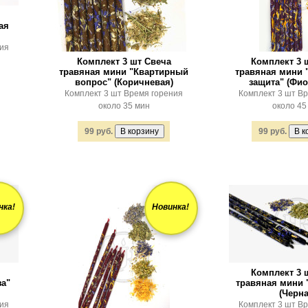
ая
ния
Комплект 3 шт Свеча
Комплект 3 
травяная мини "Квартирный
травяная мини 
вопрос" (Коричневая)
защита" (Фио
Комплект 3 шт Время горения
Комплект 3 шт В
около 35 мин
около 45
99 руб.
99 руб.
нка!
Новинка!
Комплект 3 
за"
травяная мини
(Черна
ния
Комплект 3 шт В