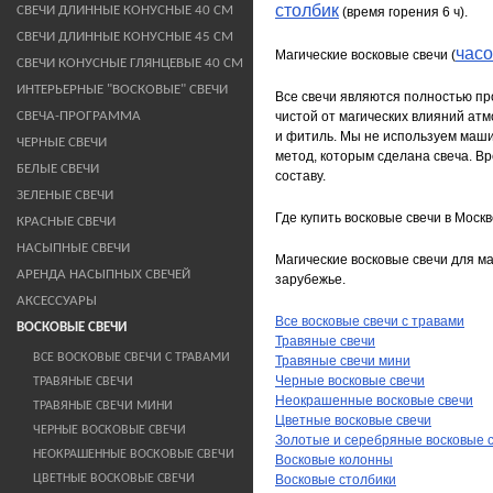
столбик
СВЕЧИ ДЛИННЫЕ КОНУСНЫЕ 40 СМ
(время горения 6 ч).
СВЕЧИ ДЛИННЫЕ КОНУСНЫЕ 45 СМ
час
Магические восковые свечи (
СВЕЧИ КОНУСНЫЕ ГЛЯНЦЕВЫЕ 40 СМ
ИНТЕРЬЕРНЫЕ "ВОСКОВЫЕ" СВЕЧИ
Все свечи являются полностью п
СВЕЧА-ПРОГРАММА
чистой от магических влияний атм
и фитиль. Мы не используем маши
ЧЕРНЫЕ СВЕЧИ
метод, которым сделана свеча. Вр
БЕЛЫЕ СВЕЧИ
составу.
ЗЕЛЕНЫЕ СВЕЧИ
Где купить восковые свечи в Моск
КРАСНЫЕ СВЕЧИ
НАСЫПНЫЕ СВЕЧИ
Магические восковые свечи для ма
АРЕНДА НАСЫПНЫХ СВЕЧЕЙ
зарубежье.
АКСЕССУАРЫ
Все восковые свечи с травами
ВОСКОВЫЕ СВЕЧИ
Травяные свечи
ВСЕ ВОСКОВЫЕ СВЕЧИ С ТРАВАМИ
Травяные свечи мини
Черные восковые свечи
ТРАВЯНЫЕ СВЕЧИ
Неокрашенные восковые свечи
ТРАВЯНЫЕ СВЕЧИ МИНИ
Цветные восковые свечи
ЧЕРНЫЕ ВОСКОВЫЕ СВЕЧИ
Золотые и серебряные восковые 
НЕОКРАШЕННЫЕ ВОСКОВЫЕ СВЕЧИ
Восковые колонны
ЦВЕТНЫЕ ВОСКОВЫЕ СВЕЧИ
Восковые столбики