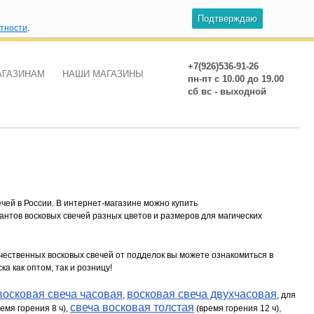
Подтверждаю
атности
.
+7(926)536-91-26
АГАЗИНАМ
НАШИ МАГАЗИНЫ
пн-пт с 10.00 до 19.00
сб вс - выходной
ей в России. В интернет-магазине можно купить
антов восковых свечей разных цветов и размеров для магических
чественных восковых свечей от подделок вы можете ознакомиться в
а как оптом, так и розницу!
восковая свеча часовая
восковая свеча двухчасовая
,
, для
свеча восковая толстая
емя горения 8 ч),
(время горения 12 ч),