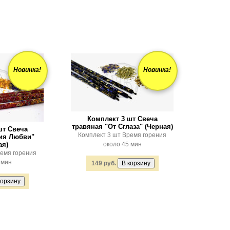
Новинка!
Новинка!
Комплект 3 шт Свеча
травяная "От Сглаза" (Черная)
шт Свеча
Комплект 3 шт Время горения
ия Любви"
ая)
около 45 мин
ремя горения
 мин
149 руб.