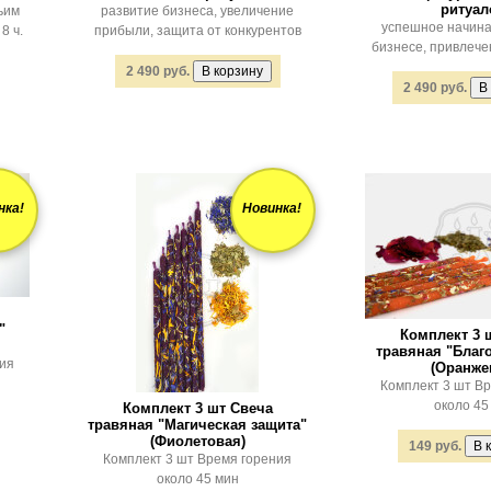
ритуа
ьим
развитие бизнеса, увеличение
успешное начина
8 ч.
прибыли, защита от конкурентов
бизнесе, привлеч
2 490 руб.
2 490 руб.
нка!
Новинка!
"
Комплект 3 
травяная "Благ
ния
(Оранже
Комплект 3 шт В
около 45
Комплект 3 шт Свеча
травяная "Магическая защита"
(Фиолетовая)
149 руб.
Комплект 3 шт Время горения
около 45 мин