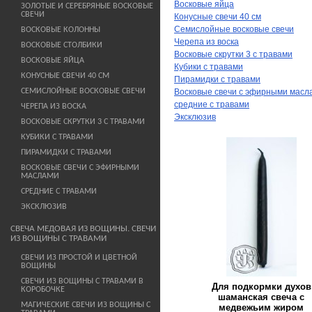
Восковые яйца
ЗОЛОТЫЕ И СЕРЕБРЯНЫЕ ВОСКОВЫЕ
СВЕЧИ
Конусные свечи 40 см
Семислойные восковые свечи
ВОСКОВЫЕ КОЛОННЫ
Черепа из воска
ВОСКОВЫЕ СТОЛБИКИ
Восковые скрутки 3 с травами
ВОСКОВЫЕ ЯЙЦА
Кубики с травами
КОНУСНЫЕ СВЕЧИ 40 СМ
Пирамидки с травами
СЕМИСЛОЙНЫЕ ВОСКОВЫЕ СВЕЧИ
Восковые свечи с эфирными масл
средние с травами
ЧЕРЕПА ИЗ ВОСКА
Эксклюзив
ВОСКОВЫЕ СКРУТКИ 3 С ТРАВАМИ
КУБИКИ С ТРАВАМИ
ПИРАМИДКИ С ТРАВАМИ
ВОСКОВЫЕ СВЕЧИ С ЭФИРНЫМИ
МАСЛАМИ
СРЕДНИЕ С ТРАВАМИ
ЭКСКЛЮЗИВ
СВЕЧА МЕДОВАЯ ИЗ ВОЩИНЫ. СВЕЧИ
ИЗ ВОЩИНЫ С ТРАВАМИ
СВЕЧИ ИЗ ПРОСТОЙ И ЦВЕТНОЙ
ВОЩИНЫ
СВЕЧИ ИЗ ВОЩИНЫ С ТРАВАМИ В
Для подкормки духов
КОРОБОЧКЕ
шаманская свеча с
МАГИЧЕСКИЕ СВЕЧИ ИЗ ВОЩИНЫ С
медвежьим жиром