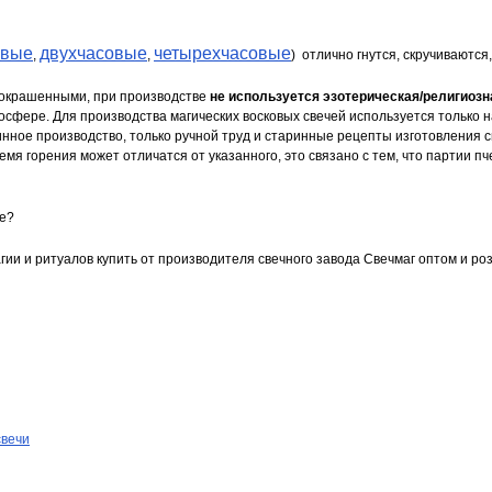
овые
двухчасовые
четырехчасовые
,
,
) отлично гнутся, скручиваютс
рокрашенными, при производстве
не используется эзотерическая/религиозн
осфере. Для производства магических восковых свечей используется только 
нное производство, только ручной труд и старинные рецепты изготовления с
емя горения может отличатся от указанного, это связано с тем, что партии пч
ве?
гии и ритуалов купить от производителя свечного завода Свечмаг оптом и роз
свечи