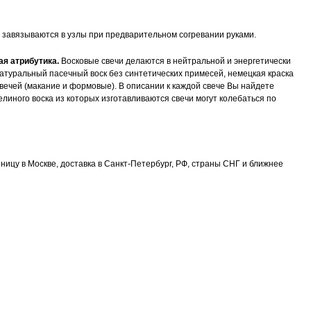
я, завязываются в узлы при предварительном согревании руками.
ая атрибутика.
Восковые свечи делаются в нейтральной и энергетически
натуральный пасечный воск без синтетических примесей, немецкая краска
вечей (макание и формовые). В описании к каждой свече Вы найдете
елиного воска из которых изготавливаются свечи могут колебаться по
ницу в Москве, доставка в Санкт-Петербург, РФ, страны СНГ и ближнее