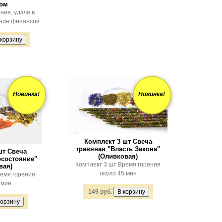
лом
ние, удача в
ение финансов
Новинка!
Новинка!
Комплект 3 шт Свеча
травяная "Власть Закона"
шт Свеча
(Оливковая)
осостояние"
Комплект 3 шт Время горения
вая)
около 45 мин
ремя горения
 мин
149 руб.