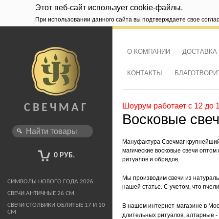
Этот веб-сайт использует cookie-файлы.
При использовании данного сайта вы подтверждаете свое согла
О КОМПАНИИ
ДОСТАВКА
КОНТАКТЫ
БЛАГОТВОРИ
Шоурум работает с 12 до 
СВЕЧМАГ
Восковые све
Мануфактура Свечмаг крупнейший 
магические восковые свечи оптом 
0 РУБ.
ритуалов и обрядов.
Мы производим свечи из натураль
СИМВОЛЫ НОВОГО ГОДА 2026
нашей статье. С учетом, что пчели
СВЕЧИ АНТИЧНЫЕ 26 СМ
СВЕЧИ СТОЛБИКИ ОБЛИТЫЕ 17 И 10
В нашем интернет-магазине в Моск
СМ
длительных ритуалов, алтарные -