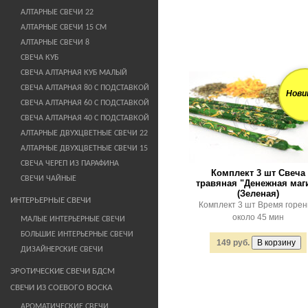
АЛТАРНЫЕ СВЕЧИ 22
АЛТАРНЫЕ СВЕЧИ 15 СМ
АЛТАРНЫЕ СВЕЧИ 8
СВЕЧА КУБ
СВЕЧА АЛТАРНАЯ КУБ МАЛЫЙ
СВЕЧА АЛТАРНАЯ 80 С ПОДСТАВКОЙ
Нови
СВЕЧА АЛТАРНАЯ 60 С ПОДСТАВКОЙ
СВЕЧА АЛТАРНАЯ 40 С ПОДСТАВКОЙ
АЛТАРНЫЕ ДВУХЦВЕТНЫЕ СВЕЧИ 22
АЛТАРНЫЕ ДВУХЦВЕТНЫЕ СВЕЧИ 15
СВЕЧА ЧЕРЕП ИЗ ПАРАФИНА
Комплект 3 шт Свеча
СВЕЧИ ЧАЙНЫЕ
травяная "Денежная маг
(Зеленая)
ИНТЕРЬЕРНЫЕ СВЕЧИ
Комплект 3 шт Время горе
около 45 мин
МАЛЫЕ ИНТЕРЬЕРНЫЕ СВЕЧИ
БОЛЬШИЕ ИНТЕРЬЕРНЫЕ СВЕЧИ
149 руб.
ДИЗАЙНЕРСКИЕ СВЕЧИ
ЭРОТИЧЕСКИЕ СВЕЧИ БДСМ
СВЕЧИ ИЗ СОЕВОГО ВОСКА
АРОМАТИЧЕСКИЕ СВЕЧИ