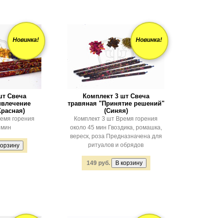
Новинка!
Новинка!
шт Свеча
Комплект 3 шт Свеча
ивлечение
травяная "Принятие решений"
Красная)
(Синяя)
ремя горения
Комплект 3 шт Время горения
 мин
около 45 мин Гвоздика, ромашка,
вереск, роза Предназначена для
ритуалов и обрядов
149 руб.