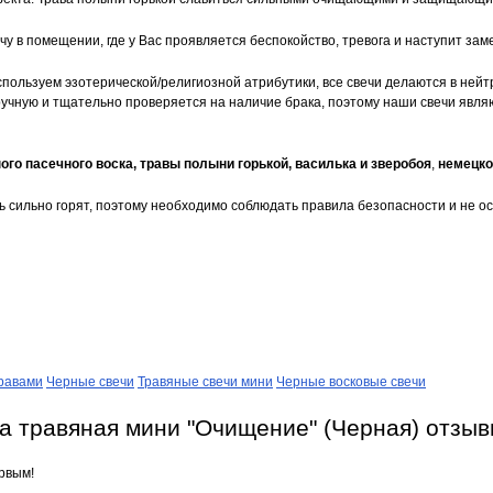
чу в помещении, где у Вас проявляется беспокойство, тревога и наступит зам
пользуем эзотерической/религиозной атрибутики, все свечи делаются в нейт
ручную и тщательно проверяется на наличие брака, поэтому наши свечи являю
ого пасечного воска, травы полыни горькой, василька и зверобо
я
,
немецко
нь сильно горят, поэтому необходимо соблюдать правила безопасности и не о
травами
Черные свечи
Травяные свечи мини
Черные восковые свечи
а травяная мини "Очищение" (Черная) отзы
рвым!