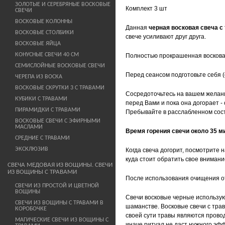
ЗОЛОТЫЕ И СЕРЕБРЯНЫЕ ВОСКОВЫЕ
Комплект 3 шт
СВЕЧИ
ВОСКОВЫЕ КОЛОННЫ
Данная
черная восковая свеча с
ВОСКОВЫЕ СТОЛБИКИ
свече усиливают друг друга.
ВОСКОВЫЕ ЯЙЦА
КОНУСНЫЕ СВЕЧИ 40 СМ
Полностью прокрашенная восковая
СЕМИСЛОЙНЫЕ ВОСКОВЫЕ СВЕЧИ
Перед сеансом подготовьте себя 
ЧЕРЕПА ИЗ ВОСКА
ВОСКОВЫЕ СКРУТКИ 3 С ТРАВАМИ
Сосредоточьтесь на вашем желании
КУБИКИ С ТРАВАМИ
перед Вами и пока она догорает -
ПИРАМИДКИ С ТРАВАМИ
Пребывайте в расслабленном сост
ВОСКОВЫЕ СВЕЧИ С ЭФИРНЫМИ
МАСЛАМИ
Время горения свечи около 35 м
СРЕДНИЕ С ТРАВАМИ
ЭКСКЛЮЗИВ
Когда свеча догорит, посмотрите 
куда стоит обратить свое внимани
СВЕЧА МЕДОВАЯ ИЗ ВОЩИНЫ. СВЕЧИ
ИЗ ВОЩИНЫ С ТРАВАМИ
После использования очищения от
СВЕЧИ ИЗ ПРОСТОЙ И ЦВЕТНОЙ
ВОЩИНЫ
Свечи восковые черные используют
СВЕЧИ ИЗ ВОЩИНЫ С ТРАВАМИ В
шаманстве. Восковые свечи с тра
КОРОБОЧКЕ
своей сути травы являются прово
МАГИЧЕСКИЕ СВЕЧИ ИЗ ВОЩИНЫ С
иначе ритуал не даст нужного э