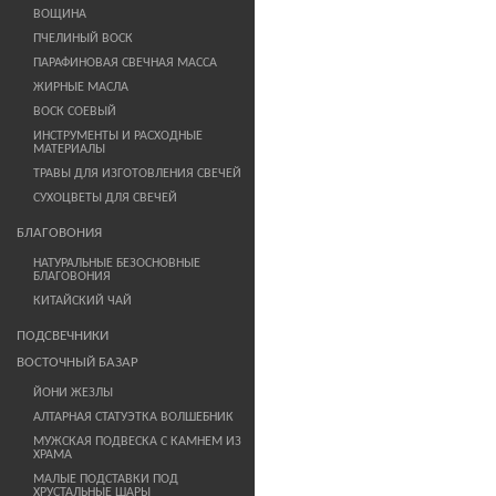
ВОЩИНА
ПЧЕЛИНЫЙ ВОСК
ПАРАФИНОВАЯ СВЕЧНАЯ МАССА
ЖИРНЫЕ МАСЛА
ВОСК СОЕВЫЙ
ИНСТРУМЕНТЫ И РАСХОДНЫЕ
МАТЕРИАЛЫ
ТРАВЫ ДЛЯ ИЗГОТОВЛЕНИЯ СВЕЧЕЙ
СУХОЦВЕТЫ ДЛЯ СВЕЧЕЙ
БЛАГОВОНИЯ
НАТУРАЛЬНЫЕ БЕЗОСНОВНЫЕ
БЛАГОВОНИЯ
КИТАЙСКИЙ ЧАЙ
ПОДСВЕЧНИКИ
ВОСТОЧНЫЙ БАЗАР
ЙОНИ ЖЕЗЛЫ
АЛТАРНАЯ СТАТУЭТКА ВОЛШЕБНИК
МУЖСКАЯ ПОДВЕСКА С КАМНЕМ ИЗ
ХРАМА
МАЛЫЕ ПОДСТАВКИ ПОД
ХРУСТАЛЬНЫЕ ШАРЫ