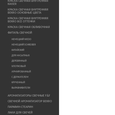
КРАСКА СВЕЧНАЯ ВНУТРЕННЯЯ
KAISER
КРАСКА СВЕЧНАЯ ВНУТРЕННЯЯ
BEKRO ОСНОВНЫЕ ЦВЕТА
КРАСКА СВЕЧНАЯ ВНУТРЕННЯЯ
BEKRO ВСЕ ОТТЕНКИ
КРАСКА СВЕЧНАЯ ОБЛИВОЧНАЯ
ФИТИЛЬ СВЕЧНОЙ
НЕМЕЦКИЙ WEDO
НЕМЕЦКИЙ SCHREIBER
КИТАЙСКИЙ
ДЛЯ НАСЫПНЫХ
ДЕРЕВЯННЫЙ
ХЛОПКОВЫЙ
АРМИРОВАННЫЙ
С ДЕРЖАТЕЛЕМ
КРУЧЕННЫЙ
ВЫРАВНИВАТЕЛИ
АРОМАТИЗАТОРЫ СВЕЧНЫЕ F&F
СВЕЧНОЙ АРОМАТИЗАТОР BEKRO
ПАРАФИН-СТЕАРИН
ЛАКИ ДЛЯ СВЕЧЕЙ