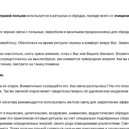
 травой полыни
используется в ритуалах и обрядах, прежде всего от
очищения
 черная свеча с полынью, зверобоем и васильком предназначена для обрядо
(омойтесь). Обеспечьте на время ритуала тишину и комфорт вокруг Вас. Зажи
 очиститься, снять чужое влияние, сглаз с Вас или Вашего близкого. Вложите
 сосредоточьтесь на мыслеобразе, как снимается чужеродная энергия. Как вы
оянии, смотрите на танец пламени.
ин.
на ее огарок. Внимательно созерцайте его. Как свеча расплылась? На что пох
е. Так же свечной огарок может свидетельствовать об удачном или неудачном
 негатива рекомендуется использовать желтую свечу для закрепления эффе
 в языческих, целительских, колдовских, шаманских, вудуистических обрядах 
вами это практически готовые ритуалы за счет специально подобранных сборо
дниками определенных энергий, своего рода помощниками-усилителями. Свечу
ффекта. Трава полыни горькой славиться сильными очищающими и защищающи