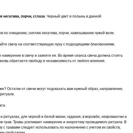
 негатива, порчи, сглаза
. Черный цвет и полынь в данной
в по очищению, снятию негатива, порчи, навязыванию чужой воли.
гайте свечу на соответствующую луну с подходящими благовониями.
 намерение в свечу и зажгите ее. Во время сеанса свеча должна стоять
 вновь обретаете свободу и независимость от любого влияния.
оже? Остатки от свечи могут подсказать вам нужный образ, направление,
 ритуале.
кта.
и ритуалах, для черной и белой магии, гадания, в ворожбе, некромантии и
в трав. Травы усиливают намерение и энергетику проводимого ритуала. В
 с травами следует использовать по назначению с учетом их свойств,
ми свойствами.