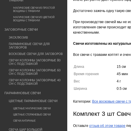
ТРАВАМИ
МАГИЧЕСКИЕ СВЕЧИ ИЗ ПРОСТОЙ
Достаточно зажечь одну такую све
ВОЩИНЫ С ТРАВАМИ
МАГИЧЕСКИЕ СВЕЧИ ИЗ ЦВЕТНОЙ
ВОЩИНЫ С ТРАВАМИ
При производстве свечей мы не ис
изготовления свечи происходит в
ЗАГОВОРНЫЕ СВЕЧИ
качественными.
ЭКСКЛЮЗИВ
Свечи изготовлены из натуральн
ПАРАФИНОВЫЕ СВЕЧИ ДЛЯ
ЗАГОВОРОВ
ВОСКОВЫЕ СВЕЧИ ДЛЯ ЗАГОВОРОВ
Все свечи с травами коптят и оче
СВЕЧИ КОЛОННЫ ЗАГОВОРНЫЕ 80
СМ С ПОДСТАВКОЙ
Длина
15 см
СВЕЧИ КОЛОННЫ ЗАГОВОРНЫЕ 60
Время горения
45 мин
СМ С ПОДСТАВКОЙ
СВЕЧИ КОЛОННЫ ЗАГОВОРНЫЕ 40
Вес
4 г
СМ С ПОДСТАВКОЙ
Ширина
0.5 см
ПАРАФИНОВЫЕ СВЕЧИ
ЦВЕТНЫЕ ПАРАФИНОВЫЕ СВЕЧИ
Категории:
Все восковые свечи с 
ЦВЕТНЫЕ МАГИЧЕСКИЕ СВЕЧИ
Комплект 3 шт Свеч
ЦВЕТНЫЕ СТЕРЖНЕВЫЕ СВЕЧИ
СВЕЧИ АНТИЧНЫЕ
Оставьте
отзыв об этом товаре
пе
СВЕЧА ШАР БОЛЬШОЙ