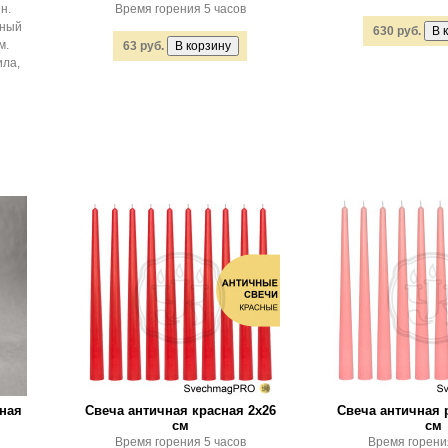
н.
Время горения 5 часов
нный
630 руб.
м.
63 руб.
ила,
ная
Свеча античная красная 2х26
Свеча античная 
см
см
Время горения 5 часов
Время горени