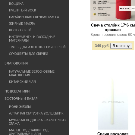
ВОЩИНА
ПЧЕЛИНЫЙ ВОСК
ПАРАФИНОВАЯ СВЕЧНАЯ МАССА
ЖИРНЫЕ МАСЛА
Свеча столбик 17*6 см
красная
ВОСК СОЕВЫЙ
Время горения около 60 ч
ИНСТРУМЕНТЫ И РАСХОДНЫЕ
МАТЕРИАЛЫ
349 руб.
ТРАВЫ ДЛЯ ИЗГОТОВЛЕНИЯ СВЕЧЕЙ
СУХОЦВЕТЫ ДЛЯ СВЕЧЕЙ
БЛАГОВОНИЯ
НАТУРАЛЬНЫЕ БЕЗОСНОВНЫЕ
БЛАГОВОНИЯ
КИТАЙСКИЙ ЧАЙ
ПОДСВЕЧНИКИ
ВОСТОЧНЫЙ БАЗАР
ЙОНИ ЖЕЗЛЫ
АЛТАРНАЯ СТАТУЭТКА ВОЛШЕБНИК
МУЖСКАЯ ПОДВЕСКА С КАМНЕМ ИЗ
ХРАМА
МАЛЫЕ ПОДСТАВКИ ПОД
Свеча восковая
ХРУСТАЛЬНЫЕ ШАРЫ