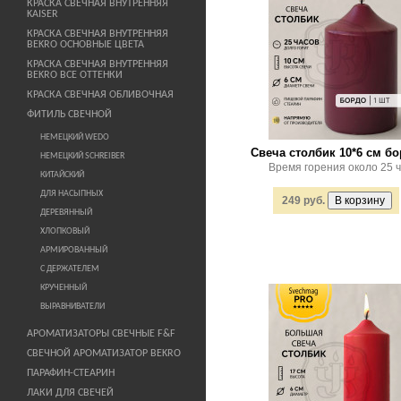
КРАСКА СВЕЧНАЯ ВНУТРЕННЯЯ
KAISER
КРАСКА СВЕЧНАЯ ВНУТРЕННЯЯ
BEKRO ОСНОВНЫЕ ЦВЕТА
КРАСКА СВЕЧНАЯ ВНУТРЕННЯЯ
BEKRO ВСЕ ОТТЕНКИ
КРАСКА СВЕЧНАЯ ОБЛИВОЧНАЯ
ФИТИЛЬ СВЕЧНОЙ
НЕМЕЦКИЙ WEDO
Свеча столбик 10*6 см б
НЕМЕЦКИЙ SCHREIBER
Время горения около 25 ч
КИТАЙСКИЙ
ДЛЯ НАСЫПНЫХ
249 руб.
ДЕРЕВЯННЫЙ
ХЛОПКОВЫЙ
АРМИРОВАННЫЙ
С ДЕРЖАТЕЛЕМ
КРУЧЕННЫЙ
ВЫРАВНИВАТЕЛИ
АРОМАТИЗАТОРЫ СВЕЧНЫЕ F&F
СВЕЧНОЙ АРОМАТИЗАТОР BEKRO
ПАРАФИН-СТЕАРИН
ЛАКИ ДЛЯ СВЕЧЕЙ