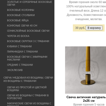
Время горения около 60 ми
ЗОЛОТЫЕ И СЕРЕБРЯНЫЕ ВОСКОВЫЕ
СВЕЧИ
100% натуральный осветле
ВОСКОВЫЕ КОЛОННЫ
пчелиный воск. Длина 12 с
Духовность, божественная с
ВОСКОВЫЕ СТОЛБИКИ
очищение, молитва.
ВОСКОВЫЕ ЯЙЦА
КОНУСНЫЕ СВЕЧИ 40 СМ
30 руб.
СЕМИСЛОЙНЫЕ ВОСКОВЫЕ СВЕЧИ
ЧЕРЕПА ИЗ ВОСКА
ВОСКОВЫЕ СКРУТКИ 3 С ТРАВАМИ
КУБИКИ С ТРАВАМИ
ПИРАМИДКИ С ТРАВАМИ
ВОСКОВЫЕ СВЕЧИ С ЭФИРНЫМИ
МАСЛАМИ
СРЕДНИЕ С ТРАВАМИ
ЭКСКЛЮЗИВ
СВЕЧА МЕДОВАЯ ИЗ ВОЩИНЫ. СВЕЧИ
ИЗ ВОЩИНЫ С ТРАВАМИ
СВЕЧИ ИЗ ПРОСТОЙ И ЦВЕТНОЙ
ВОЩИНЫ
СВЕЧИ ИЗ ВОЩИНЫ С ТРАВАМИ В
Свеча античная натураль
КОРОБОЧКЕ
2х26 см
МАГИЧЕСКИЕ СВЕЧИ ИЗ ВОЩИНЫ С
Время горения 5 часов