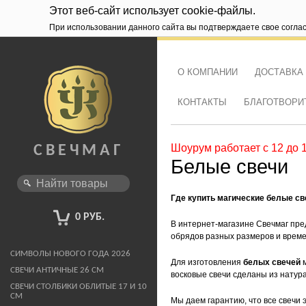
Этот веб-сайт использует cookie-файлы.
При использовании данного сайта вы подтверждаете свое согла
О КОМПАНИИ
ДОСТАВКА
КОНТАКТЫ
БЛАГОТВОРИ
Шоурум работает с 12 до 
СВЕЧМАГ
Белые свечи
Где купить магические белые св
0 РУБ.
В интернет-магазине Свечмаг пр
обрядов разных размеров и време
СИМВОЛЫ НОВОГО ГОДА 2026
Для изготовления
белых свечей
м
СВЕЧИ АНТИЧНЫЕ 26 СМ
восковые свечи сделаны из натур
СВЕЧИ СТОЛБИКИ ОБЛИТЫЕ 17 И 10
СМ
Мы даем гарантию, что все свечи 