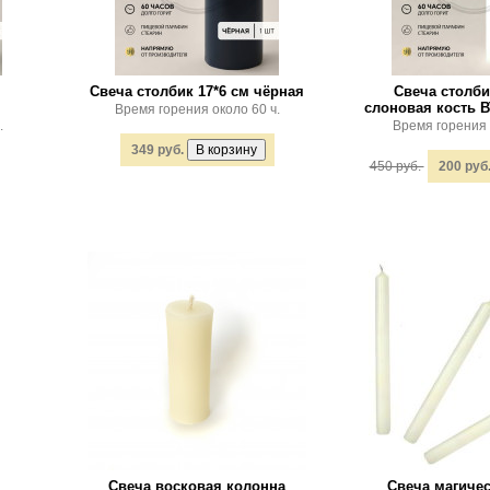
Свеча столбик 17*6 см чёрная
Свеча столби
слоновая кость
Время горения около 60 ч.
.
Время горения 
349 руб.
450 руб.
200 руб
Свеча восковая колонна
Свеча магичес