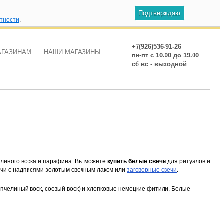
Подтверждаю
атности
.
+7(926)536-91-26
АГАЗИНАМ
НАШИ МАГАЗИНЫ
пн-пт с 10.00 до 19.00
сб вс - выходной
елиного воска и парафина. Вы можете
купить белые свечи
для ритуалов и
вечи с надписями золотым свечным лаком или
заговорные свечи
.
челиный воск, соевый воск) и хлопковые немецкие фитили. Белые