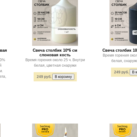
овая
Свеча столбик 10*6 см
Свеча столбик 10
слоновая кость
Время горения окол
00%
Время горения около 25 ч. Внутри
белая, снаруж
й
белая, цветная снаружи
м.
249 руб.
ила,
249 руб.