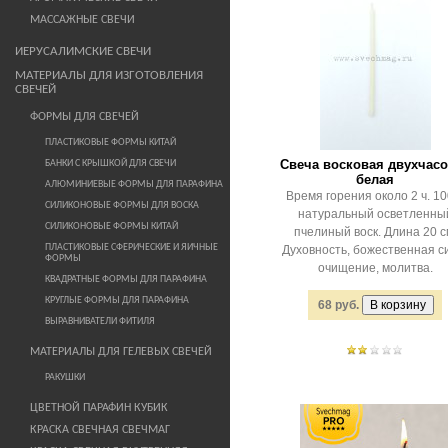
МАССАЖНЫЕ СВЕЧИ
ИЕРУСАЛИМСКИЕ СВЕЧИ
МАТЕРИАЛЫ ДЛЯ ИЗГОТОВЛЕНИЯ
СВЕЧЕЙ
ФОРМЫ ДЛЯ СВЕЧЕЙ
ПЛАСТИКОВЫЕ ФОРМЫ КИТАЙ
Свеча восковая двухчас
БАНКИ С КРЫШКОЙ ДЛЯ СВЕЧИ
белая
АЛЮМИНИЕВЫЕ ФОРМЫ ДЛЯ ПАРАФИНА
Время горения около 2 ч. 1
СИЛИКОНОВЫЕ ФОРМЫ ДЛЯ ВОСКА
натуральный осветленны
СИЛИКОНОВЫЕ ФОРМЫ КИТАЙ
пчелиный воск. Длина 20 с
ПЛАСТИКОВЫЕ СФЕРИЧЕСКИЕ И ЯИЧНЫЕ
Духовность, божественная с
ФОРМЫ
очищение, молитва.
КВАДРАТНЫЕ ФОРМЫ ДЛЯ ПАРАФИНА
КРУГЛЫЕ ФОРМЫ ДЛЯ ПАРАФИНА
68 руб.
ВЫРАВНИВАТЕЛИ ФИТИЛЯ
МАТЕРИАЛЫ ДЛЯ ГЕЛЕВЫХ СВЕЧЕЙ
РАКУШКИ
ЦВЕТНОЙ ПАРАФИН КУБИК
КРАСКА СВЕЧНАЯ СВЕЧМАГ