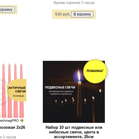
Время горения 5 часов
630 руб.
Новинка!
розовая 2х26
Набор 10 шт подвесные или
небесные свечи, цвета в
ассортименте, 26см
я 5 часов