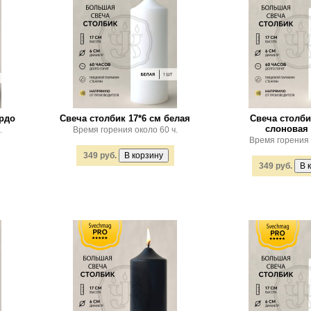
ордо
Свеча столбик 17*6 см белая
Свеча столби
слоновая 
.
Время горения около 60 ч.
Время горения 
349 руб.
349 руб.