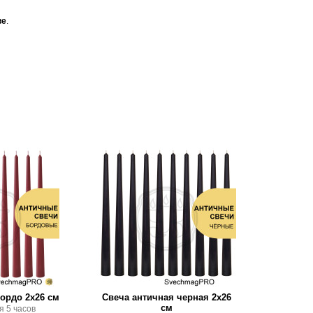
ве
.
ордо 2х26 см
Свеча античная черная 2х26
см
я 5 часов