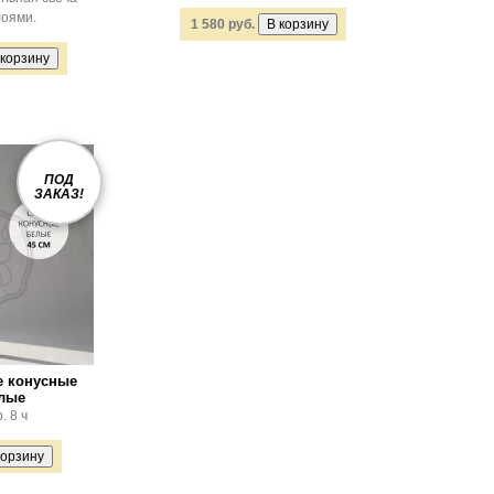
лоями.
1 580 руб.
ПОД
ЗАКАЗ!
е конусные
елые
. 8 ч