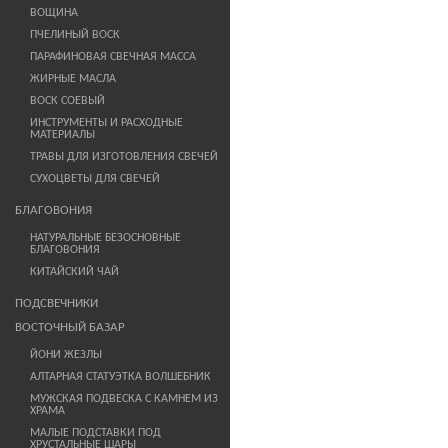
ВОЩИНА
ПЧЕЛИНЫЙ ВОСК
ПАРАФИНОВАЯ СВЕЧНАЯ МАССА
ЖИРНЫЕ МАСЛА
ВОСК СОЕВЫЙ
ИНСТРУМЕНТЫ И РАСХОДНЫЕ
МАТЕРИАЛЫ
ТРАВЫ ДЛЯ ИЗГОТОВЛЕНИЯ СВЕЧЕЙ
СУХОЦВЕТЫ ДЛЯ СВЕЧЕЙ
БЛАГОВОНИЯ
НАТУРАЛЬНЫЕ БЕЗОСНОВНЫЕ
БЛАГОВОНИЯ
КИТАЙСКИЙ ЧАЙ
ПОДСВЕЧНИКИ
ВОСТОЧНЫЙ БАЗАР
ЙОНИ ЖЕЗЛЫ
АЛТАРНАЯ СТАТУЭТКА ВОЛШЕБНИК
МУЖСКАЯ ПОДВЕСКА С КАМНЕМ ИЗ
ХРАМА
МАЛЫЕ ПОДСТАВКИ ПОД
ХРУСТАЛЬНЫЕ ШАРЫ