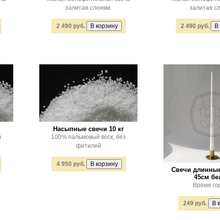
залитая слоями.
залитая с
2 490 руб.
2 490 руб.
Насыпные свечи 10 кг
з
100% пальмовый воск, без
фитилей
4 950 руб.
Свечи длинны
45см б
Время гор
249 руб.