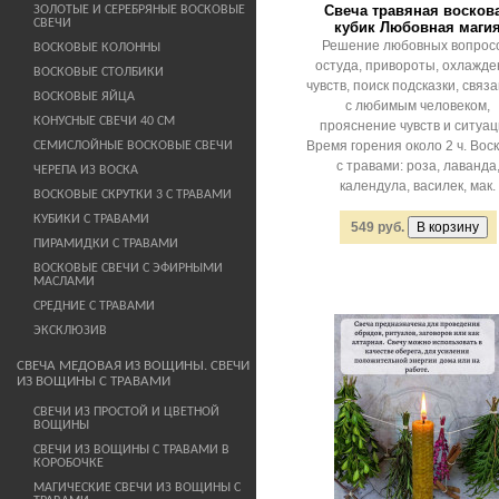
Свеча травяная восков
ЗОЛОТЫЕ И СЕРЕБРЯНЫЕ ВОСКОВЫЕ
СВЕЧИ
кубик Любовная маги
Решение любовных вопросо
ВОСКОВЫЕ КОЛОННЫ
остуда, привороты, охлажде
ВОСКОВЫЕ СТОЛБИКИ
чувств, поиск подсказки, связ
ВОСКОВЫЕ ЯЙЦА
с любимым человеком,
КОНУСНЫЕ СВЕЧИ 40 СМ
прояснение чувств и ситуац
Время горения около 2 ч. Вос
СЕМИСЛОЙНЫЕ ВОСКОВЫЕ СВЕЧИ
с травами: роза, лаванда
ЧЕРЕПА ИЗ ВОСКА
календула, василек, мак.
ВОСКОВЫЕ СКРУТКИ 3 С ТРАВАМИ
КУБИКИ С ТРАВАМИ
549 руб.
ПИРАМИДКИ С ТРАВАМИ
ВОСКОВЫЕ СВЕЧИ С ЭФИРНЫМИ
МАСЛАМИ
СРЕДНИЕ С ТРАВАМИ
ЭКСКЛЮЗИВ
СВЕЧА МЕДОВАЯ ИЗ ВОЩИНЫ. СВЕЧИ
ИЗ ВОЩИНЫ С ТРАВАМИ
СВЕЧИ ИЗ ПРОСТОЙ И ЦВЕТНОЙ
ВОЩИНЫ
СВЕЧИ ИЗ ВОЩИНЫ С ТРАВАМИ В
КОРОБОЧКЕ
МАГИЧЕСКИЕ СВЕЧИ ИЗ ВОЩИНЫ С