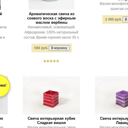
Малая монофити
залитая с
ой
Ароматическая свеча из
соевого воска с эфирным
2 490 руб.
маслом вербены
веча
Ненавязчивый, освежающий.
Афродизиак. 100% натуральный
м и
состав. Время горения около 30 ч.
590 руб.
нка!
ик
Свеча интерьерная кубик
Свеча интерье
Сладкая вишня
Лаван
ча
Малая монофитильная свеча
Малая монофити