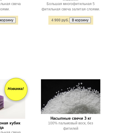
льная свеча
Большая многофитильная 5
лоями.
фитильная свеча залитая слоями.
4 900 руб.
Новинка!
Насыпные свечи 3 кг
рная кубик
100% пальмовый воск, без
да
фитилей
льная свеча