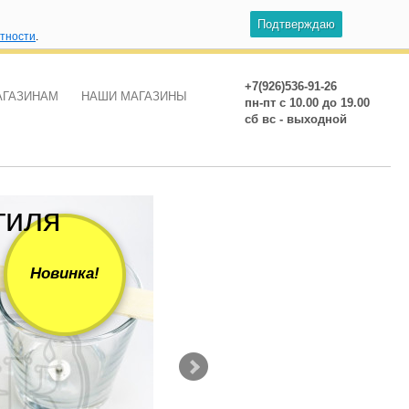
Подтверждаю
атности
.
+7(926)536-91-26
АГАЗИНАМ
НАШИ МАГАЗИНЫ
пн-пт с 10.00 до 19.00
сб вс - выходной
тиля
Фитиль Де
110 руб.
Новинка!
Без держателя От 100шт