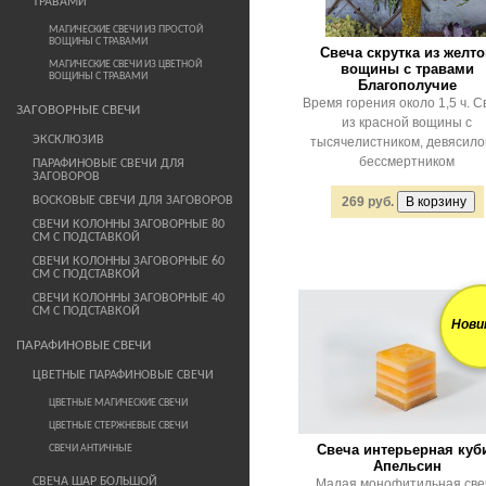
ТРАВАМИ
МАГИЧЕСКИЕ СВЕЧИ ИЗ ПРОСТОЙ
ВОЩИНЫ С ТРАВАМИ
Свеча скрутка из желт
МАГИЧЕСКИЕ СВЕЧИ ИЗ ЦВЕТНОЙ
вощины с травами
ВОЩИНЫ С ТРАВАМИ
Благополучие
Время горения около 1,5 ч. С
ЗАГОВОРНЫЕ СВЕЧИ
из красной вощины с
ЭКСКЛЮЗИВ
тысячелистником, девясило
бессмертником
ПАРАФИНОВЫЕ СВЕЧИ ДЛЯ
ЗАГОВОРОВ
ВОСКОВЫЕ СВЕЧИ ДЛЯ ЗАГОВОРОВ
269 руб.
СВЕЧИ КОЛОННЫ ЗАГОВОРНЫЕ 80
СМ С ПОДСТАВКОЙ
СВЕЧИ КОЛОННЫ ЗАГОВОРНЫЕ 60
СМ С ПОДСТАВКОЙ
СВЕЧИ КОЛОННЫ ЗАГОВОРНЫЕ 40
СМ С ПОДСТАВКОЙ
Нови
ПАРАФИНОВЫЕ СВЕЧИ
ЦВЕТНЫЕ ПАРАФИНОВЫЕ СВЕЧИ
ЦВЕТНЫЕ МАГИЧЕСКИЕ СВЕЧИ
ЦВЕТНЫЕ СТЕРЖНЕВЫЕ СВЕЧИ
Свеча интерьерная куб
СВЕЧИ АНТИЧНЫЕ
Апельсин
СВЕЧА ШАР БОЛЬШОЙ
Малая монофитильная све