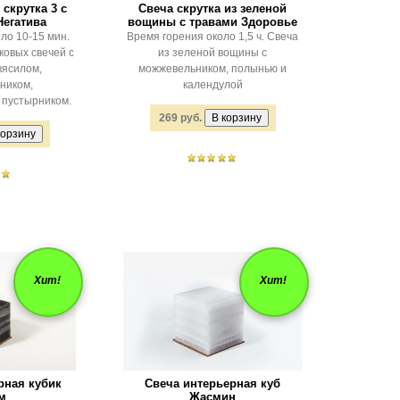
скрутка 3 с
Свеча скрутка из зеленой
Негатива
вощины с травами Здоровье
ло 10-15 мин.
Время горения около 1,5 ч. Свеча
ковых свечей с
из зеленой вощины с
вясилом,
можжевельником, полынью и
ником,
календулой
 пустырником.
269 руб.
Хит!
Хит!
рная кубик
Свеча интерьерная куб
м
Жасмин