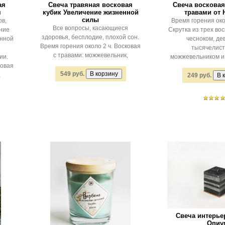
ая
Свеча травяная восковая
Свеча восковая 
я
кубик Увеличение жизненной
травами от 
силы
в,
Время горения око
Все вопросы, касающиеся
ние
Скрутка из трех вос
здоровья, бесплодие, плохой сон.
анной
чесноком, де
Время горения около 2 ч. Восковая
тысячелист
с травами: можжевельник,
ии.
можжевельником и
ковая
549 руб.
,
249 руб.
Свеча интерье
Опиу