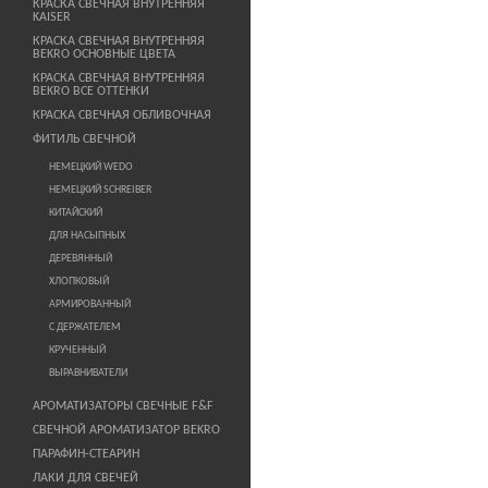
КРАСКА СВЕЧНАЯ ВНУТРЕННЯЯ
KAISER
КРАСКА СВЕЧНАЯ ВНУТРЕННЯЯ
BEKRO ОСНОВНЫЕ ЦВЕТА
КРАСКА СВЕЧНАЯ ВНУТРЕННЯЯ
BEKRO ВСЕ ОТТЕНКИ
КРАСКА СВЕЧНАЯ ОБЛИВОЧНАЯ
ФИТИЛЬ СВЕЧНОЙ
НЕМЕЦКИЙ WEDO
НЕМЕЦКИЙ SCHREIBER
КИТАЙСКИЙ
ДЛЯ НАСЫПНЫХ
ДЕРЕВЯННЫЙ
ХЛОПКОВЫЙ
АРМИРОВАННЫЙ
С ДЕРЖАТЕЛЕМ
КРУЧЕННЫЙ
ВЫРАВНИВАТЕЛИ
АРОМАТИЗАТОРЫ СВЕЧНЫЕ F&F
СВЕЧНОЙ АРОМАТИЗАТОР BEKRO
ПАРАФИН-СТЕАРИН
ЛАКИ ДЛЯ СВЕЧЕЙ