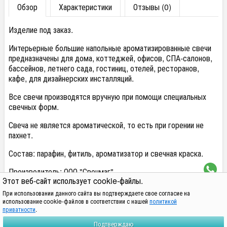
Обзор
Характеристики
Отзывы (0)
Изделие под заказ.
Интерьерные большие напольные ароматизированные свечи
предназначены для дома, коттеджей, офисов, СПА-салонов,
бассейнов, летнего сада, гостиниц, отелей, ресторанов,
кафе, для дизайнерских инсталляций.
Все свечи производятся вручную при помощи специальных
свечных форм.
Свеча не является ароматической, то есть при горении не
пахнет.
Состав: парафин, фитиль, ароматизатор и свечная краска.
Производитель: ООО "Свечмаг"
Этот веб-сайт использует cookie-файлы.
Теги:
декоративные свечи
интерьерные свечи
большие свечи
При использовании данного сайта вы подтверждаете свое согласие на
напольные свечи
ароматизированные свечи
использование cookie-файлов в соответствии с нашей
политикой
приватности
.
Политика обработки персональных данных находится по адресу
Подтверждаю