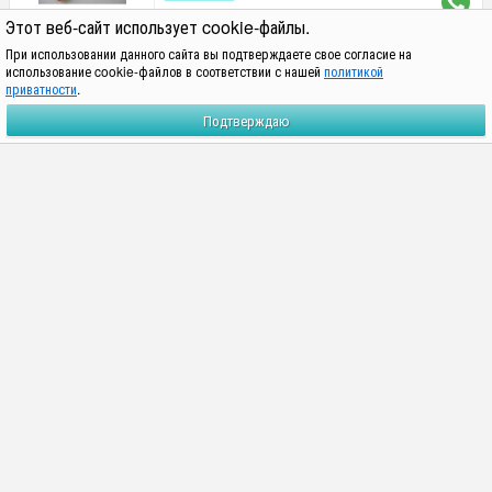
900
₽
Этот веб-сайт использует cookie-файлы.
При использовании данного сайта вы подтверждаете свое согласие на
Свечи декоративные
использование cookie-файлов в соответствии с нашей
политикой
приватности
.
конические Персиковые 40см,
упаковка 6шт
Подтверждаю
под заказ
900
₽
Свечи декоративные
конические Розовые 40см,
упаковка 6шт
под заказ
900
₽
Свечи декоративные
конические Светло-розовые
40см, упаковка 6шт
под заказ