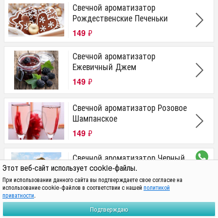
Свечной ароматизатор
Рождественские Печеньки
149
₽
Свечной ароматизатор
Ежевичный Джем
149
₽
Свечной ароматизатор Розовое
Шампанское
149
₽
Свечной ароматизатор Черный
Этот веб-сайт использует cookie-файлы.
Афродизии
При использовании данного сайта вы подтверждаете свое согласие на
149
₽
использование cookie-файлов в соответствии с нашей
политикой
приватности
.
Политика обработки персональных данных находится по адресу
Подтверждаю
https://svechmag.ru/privacy/