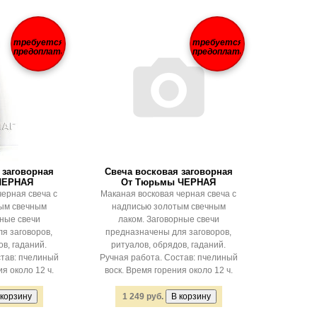
требуется
требуется
предоплата
предоплата
 заговорная
Свеча восковая заговорная
 ЧЕРНАЯ
От Тюрьмы ЧЕРНАЯ
черная свеча с
Маканая восковая черная свеча с
ым свечным
надписью золотым свечным
рные свечи
лаком. Заговорные свечи
я заговоров,
предназначены для заговоров,
в, гаданий.
ритуалов, обрядов, гаданий.
став: пчелиный
Ручная работа. Состав: пчелиный
я около 12 ч.
воск. Время горения около 12 ч.
1 249 руб.