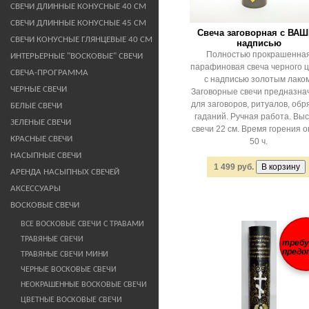
СВЕЧИ ДЛИННЫЕ КОНУСНЫЕ 40 СМ
СВЕЧИ ДЛИННЫЕ КОНУСНЫЕ 45 СМ
Свеча заговорная с ВА
СВЕЧИ КОНУСНЫЕ ГЛЯНЦЕВЫЕ 40 СМ
надписью
Полностью прокрашенна
ИНТЕРЬЕРНЫЕ "ВОСКОВЫЕ" СВЕЧИ
парафиновая свеча черного 
СВЕЧА-ПРОГРАММА
с надписью золотым лаком
ЧЕРНЫЕ СВЕЧИ
Заговорные свечи предназна
для заговоров, ритуалов, обр
БЕЛЫЕ СВЕЧИ
гаданий. Ручная работа. Вы
ЗЕЛЕНЫЕ СВЕЧИ
свечи 22 см. Время горения о
КРАСНЫЕ СВЕЧИ
50 ч.
НАСЫПНЫЕ СВЕЧИ
1 499 руб.
АРЕНДА НАСЫПНЫХ СВЕЧЕЙ
АКСЕССУАРЫ
ВОСКОВЫЕ СВЕЧИ
ВСЕ ВОСКОВЫЕ СВЕЧИ С ТРАВАМИ
ТРАВЯНЫЕ СВЕЧИ
треб
предо
ТРАВЯНЫЕ СВЕЧИ МИНИ
ЧЕРНЫЕ ВОСКОВЫЕ СВЕЧИ
НЕОКРАШЕННЫЕ ВОСКОВЫЕ СВЕЧИ
ЦВЕТНЫЕ ВОСКОВЫЕ СВЕЧИ