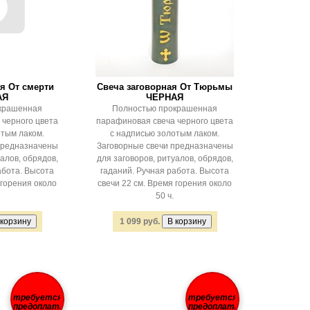
я От смерти
Свеча заговорная От Тюрьмы
АЯ
ЧЕРНАЯ
крашенная
Полностью прокрашенная
 черного цвета
парафиновая свеча черного цвета
отым лаком.
с надписью золотым лаком.
предназначены
Заговорные свечи предназначены
алов, обрядов,
для заговоров, ритуалов, обрядов,
абота. Высота
гаданий. Ручная работа. Высота
 горения около
свечи 22 см. Время горения около
50 ч.
1 099 руб.
требуется
требуется
предоплата
предоплата