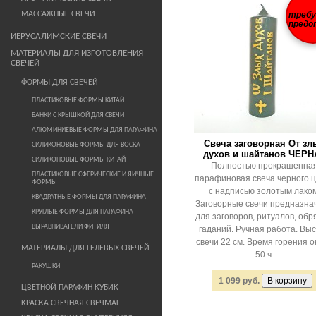
МАССАЖНЫЕ СВЕЧИ
треб
предо
ИЕРУСАЛИМСКИЕ СВЕЧИ
МАТЕРИАЛЫ ДЛЯ ИЗГОТОВЛЕНИЯ
СВЕЧЕЙ
ФОРМЫ ДЛЯ СВЕЧЕЙ
ПЛАСТИКОВЫЕ ФОРМЫ КИТАЙ
БАНКИ С КРЫШКОЙ ДЛЯ СВЕЧИ
АЛЮМИНИЕВЫЕ ФОРМЫ ДЛЯ ПАРАФИНА
Свеча заговорная От зл
СИЛИКОНОВЫЕ ФОРМЫ ДЛЯ ВОСКА
духов и шайтанов ЧЕРН
СИЛИКОНОВЫЕ ФОРМЫ КИТАЙ
Полностью прокрашенна
ПЛАСТИКОВЫЕ СФЕРИЧЕСКИЕ И ЯИЧНЫЕ
парафиновая свеча черного 
ФОРМЫ
с надписью золотым лаком
КВАДРАТНЫЕ ФОРМЫ ДЛЯ ПАРАФИНА
Заговорные свечи предназна
КРУГЛЫЕ ФОРМЫ ДЛЯ ПАРАФИНА
для заговоров, ритуалов, обр
ВЫРАВНИВАТЕЛИ ФИТИЛЯ
гаданий. Ручная работа. Вы
свечи 22 см. Время горения о
МАТЕРИАЛЫ ДЛЯ ГЕЛЕВЫХ СВЕЧЕЙ
50 ч.
РАКУШКИ
1 099 руб.
ЦВЕТНОЙ ПАРАФИН КУБИК
КРАСКА СВЕЧНАЯ СВЕЧМАГ