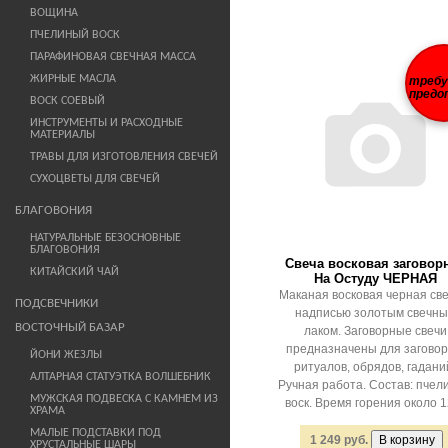
ВОЩИНА
ПЧЕЛИНЫЙ ВОСК
ПАРАФИНОВАЯ СВЕЧНАЯ МАССА
ЖИРНЫЕ МАСЛА
треб
предо
ВОСК СОЕВЫЙ
ИНСТРУМЕНТЫ И РАСХОДНЫЕ
МАТЕРИАЛЫ
ТРАВЫ ДЛЯ ИЗГОТОВЛЕНИЯ СВЕЧЕЙ
СУХОЦВЕТЫ ДЛЯ СВЕЧЕЙ
БЛАГОВОНИЯ
НАТУРАЛЬНЫЕ БЕЗОСНОВНЫЕ
БЛАГОВОНИЯ
Свеча восковая заговор
КИТАЙСКИЙ ЧАЙ
На Остуду ЧЕРНАЯ
Маканая восковая черная све
ПОДСВЕЧНИКИ
надписью золотым свечн
ВОСТОЧНЫЙ БАЗАР
лаком. Заговорные свечи
предназначены для заговор
ЙОНИ ЖЕЗЛЫ
ритуалов, обрядов, гадани
АЛТАРНАЯ СТАТУЭТКА ВОЛШЕБНИК
Ручная работа. Состав: пчел
МУЖСКАЯ ПОДВЕСКА С КАМНЕМ ИЗ
воск. Время горения около 12
ХРАМА
МАЛЫЕ ПОДСТАВКИ ПОД
1 249 руб.
ХРУСТАЛЬНЫЕ ШАРЫ