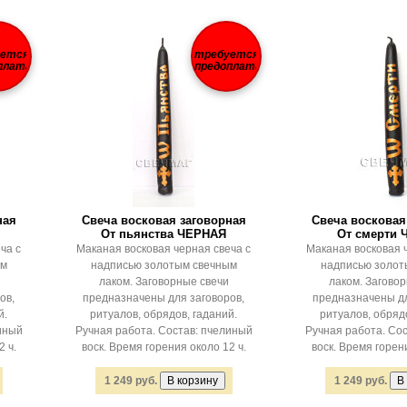
уется
требуется
плата
предоплата
ная
Свеча восковая заговорная
Свеча восковая
От пьянства ЧЕРНАЯ
От смерти
ча с
Маканая восковая черная свеча с
Маканая восковая 
ым
надписью золотым свечным
надписью золот
лаком. Заговорные свечи
лаком. Загово
ов,
предназначены для заговоров,
предназначены дл
й.
ритуалов, обрядов, гаданий.
ритуалов, обрядо
иный
Ручная работа. Состав: пчелиный
Ручная работа. Со
 ч.
воск. Время горения около 12 ч.
воск. Время горени
1 249 руб.
1 249 руб.