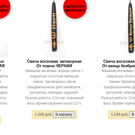
уется
требуется
плата
предоплата
ых
Свеча восковая заговорная
Свеча восковая
АЯ
От порчи ЧЕРНАЯ
От венца безбр
я
Маканая восковая черная свеча с
Маканая восковая 
цвета
надписью золотым свечным
надписью золот
.
лаком. Заговорные свечи
лаком. Загово
чены
предназначены для заговоров,
предназначены дл
ядов,
ритуалов, обрядов, гаданий.
ритуалов, обрядо
сота
Ручная работа. Состав: пчелиный
Ручная работа. Со
коло
воск. Время горения около 12 ч.
воск. Время горени
1 249 руб.
1 249 руб.