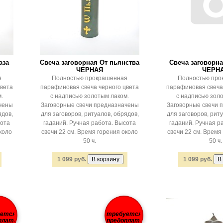
аза
Свеча заговорная От пьянства
Свеча заговорна
ЧЕРНАЯ
ЧЕРН
я
Полностью прокрашенная
Полностью про
цвета
парафиновая свеча черного цвета
парафиновая свеча
.
с надписью золотым лаком.
с надписью зол
чены
Заговорные свечи предназначены
Заговорные свечи 
ядов,
для заговоров, ритуалов, обрядов,
для заговоров, риту
сота
гаданий. Ручная работа. Высота
гаданий. Ручная р
коло
свечи 22 см. Время горения около
свечи 22 см. Время
50 ч.
50 ч.
1 099 руб.
1 099 руб.
уется
требуется
плата
предоплата