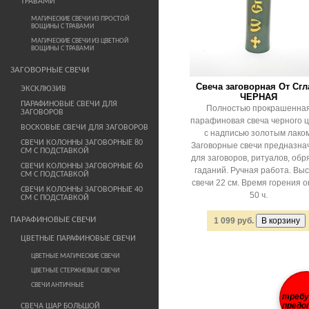
ТРАВАМИ
МАГИЧЕСКИЕ СВЕЧИ ИЗ ПРОСТОЙ
ВОЩИНЫ С ТРАВАМИ
МАГИЧЕСКИЕ СВЕЧИ ИЗ ЦВЕТНОЙ
ВОЩИНЫ С ТРАВАМИ
ЗАГОВОРНЫЕ СВЕЧИ
Свеча заговорная От Сгл
ЭКСКЛЮЗИВ
ЧЕРНАЯ
ПАРАФИНОВЫЕ СВЕЧИ ДЛЯ
Полностью прокрашенна
ЗАГОВОРОВ
парафиновая свеча черного 
ВОСКОВЫЕ СВЕЧИ ДЛЯ ЗАГОВОРОВ
с надписью золотым лаком
СВЕЧИ КОЛОННЫ ЗАГОВОРНЫЕ 80
Заговорные свечи предназна
СМ С ПОДСТАВКОЙ
для заговоров, ритуалов, обр
СВЕЧИ КОЛОННЫ ЗАГОВОРНЫЕ 60
гаданий. Ручная работа. Вы
СМ С ПОДСТАВКОЙ
свечи 22 см. Время горения о
СВЕЧИ КОЛОННЫ ЗАГОВОРНЫЕ 40
50 ч.
СМ С ПОДСТАВКОЙ
ПАРАФИНОВЫЕ СВЕЧИ
1 099 руб.
ЦВЕТНЫЕ ПАРАФИНОВЫЕ СВЕЧИ
ЦВЕТНЫЕ МАГИЧЕСКИЕ СВЕЧИ
ЦВЕТНЫЕ СТЕРЖНЕВЫЕ СВЕЧИ
СВЕЧИ АНТИЧНЫЕ
треб
предо
СВЕЧА ШАР БОЛЬШОЙ