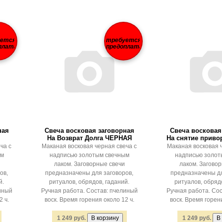
уется
требуется
плата
предоплата
ная
Свеча восковая заговорная
Свеча восковая
На Возврат Долга ЧЕРНАЯ
На снятие прив
ча с
Маканая восковая черная свеча с
Маканая восковая 
ым
надписью золотым свечным
надписью золот
лаком. Заговорные свечи
лаком. Загово
ов,
предназначены для заговоров,
предназначены дл
й.
ритуалов, обрядов, гаданий.
ритуалов, обрядо
иный
Ручная работа. Состав: пчелиный
Ручная работа. Со
 ч.
воск. Время горения около 12 ч.
воск. Время горени
1 249 руб.
1 249 руб.