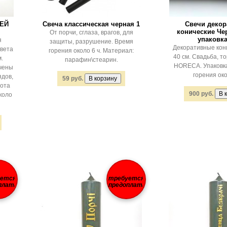
ШЕЙ
Свеча классическая черная 1
Свечи деко
конические Че
От порчи, сглаза, врагов, для
упаковка
я
защиты, разрушение. Время
Декоративные кон
цвета
горения около 6 ч. Материал:
40 см. Свадьба, то
.
парафин\стеарин.
HORECA. Упаковка
чены
горения око
ядов,
59 руб.
сота
900 руб.
коло
уется
требуется
плата
предоплата