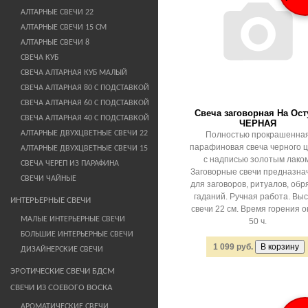
АЛТАРНЫЕ СВЕЧИ 22
АЛТАРНЫЕ СВЕЧИ 15 СМ
АЛТАРНЫЕ СВЕЧИ 8
СВЕЧА КУБ
СВЕЧА АЛТАРНАЯ КУБ МАЛЫЙ
СВЕЧА АЛТАРНАЯ 80 С ПОДСТАВКОЙ
СВЕЧА АЛТАРНАЯ 60 С ПОДСТАВКОЙ
Свеча заговорная На Ост
СВЕЧА АЛТАРНАЯ 40 С ПОДСТАВКОЙ
ЧЕРНАЯ
АЛТАРНЫЕ ДВУХЦВЕТНЫЕ СВЕЧИ 22
Полностью прокрашенна
парафиновая свеча черного 
АЛТАРНЫЕ ДВУХЦВЕТНЫЕ СВЕЧИ 15
с надписью золотым лаком
СВЕЧА ЧЕРЕП ИЗ ПАРАФИНА
Заговорные свечи предназна
СВЕЧИ ЧАЙНЫЕ
для заговоров, ритуалов, обр
гаданий. Ручная работа. Вы
ИНТЕРЬЕРНЫЕ СВЕЧИ
свечи 22 см. Время горения о
МАЛЫЕ ИНТЕРЬЕРНЫЕ СВЕЧИ
50 ч.
БОЛЬШИЕ ИНТЕРЬЕРНЫЕ СВЕЧИ
1 099 руб.
ДИЗАЙНЕРСКИЕ СВЕЧИ
ЭРОТИЧЕСКИЕ СВЕЧИ БДСМ
СВЕЧИ ИЗ СОЕВОГО ВОСКА
АРОМАТИЧЕСКИЕ СВЕЧИ