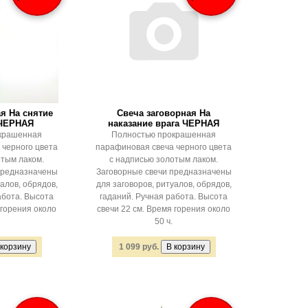
я На снятие
Свеча заговорная На
 ЧЕРНАЯ
наказание врага ЧЕРНАЯ
крашенная
Полностью прокрашенная
 черного цвета
парафиновая свеча черного цвета
отым лаком.
с надписью золотым лаком.
предназначены
Заговорные свечи предназначены
алов, обрядов,
для заговоров, ритуалов, обрядов,
абота. Высота
гаданий. Ручная работа. Высота
 горения около
свечи 22 см. Время горения около
50 ч.
1 099 руб.