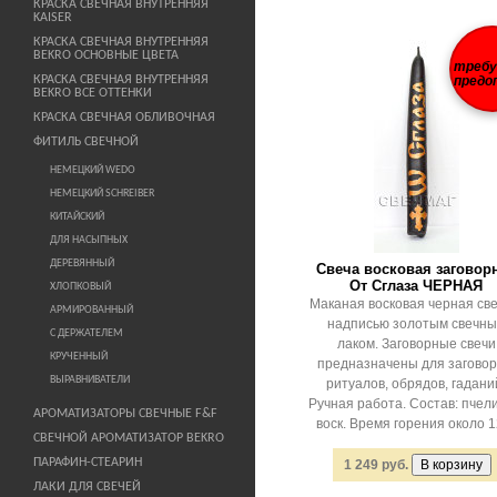
КРАСКА СВЕЧНАЯ ВНУТРЕННЯЯ
KAISER
КРАСКА СВЕЧНАЯ ВНУТРЕННЯЯ
BEKRO ОСНОВНЫЕ ЦВЕТА
треб
КРАСКА СВЕЧНАЯ ВНУТРЕННЯЯ
предо
BEKRO ВСЕ ОТТЕНКИ
КРАСКА СВЕЧНАЯ ОБЛИВОЧНАЯ
ФИТИЛЬ СВЕЧНОЙ
НЕМЕЦКИЙ WEDO
НЕМЕЦКИЙ SCHREIBER
КИТАЙСКИЙ
ДЛЯ НАСЫПНЫХ
ДЕРЕВЯННЫЙ
Свеча восковая заговор
От Сглаза ЧЕРНАЯ
ХЛОПКОВЫЙ
Маканая восковая черная све
АРМИРОВАННЫЙ
надписью золотым свечн
С ДЕРЖАТЕЛЕМ
лаком. Заговорные свечи
КРУЧЕННЫЙ
предназначены для заговор
ВЫРАВНИВАТЕЛИ
ритуалов, обрядов, гадани
Ручная работа. Состав: пчел
АРОМАТИЗАТОРЫ СВЕЧНЫЕ F&F
воск. Время горения около 12
СВЕЧНОЙ АРОМАТИЗАТОР BEKRO
ПАРАФИН-СТЕАРИН
1 249 руб.
ЛАКИ ДЛЯ СВЕЧЕЙ