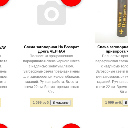
уду
Свеча заговорная На Возврат
Свеча заговорна
Долга ЧЕРНАЯ
приворота
я
Полностью прокрашенная
Полностью про
цвета
парафиновая свеча черного цвета
парафиновая свеча
.
с надписью золотым лаком.
с надписью зол
чены
Заговорные свечи предназначены
Заговорные свечи 
ядов,
для заговоров, ритуалов, обрядов,
для заговоров, риту
сота
гаданий. Ручная работа. Высота
гаданий. Ручная р
коло
свечи 22 см. Время горения около
свечи 22 см. Время
50 ч.
50 ч.
1 099 руб.
1 099 руб.