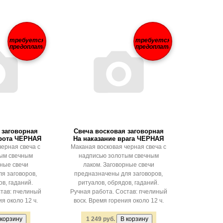
требуется
требуется
предоплата
предоплата
 заговорная
Свеча восковая заговорная
орота ЧЕРНАЯ
На наказание врага ЧЕРНАЯ
черная свеча с
Маканая восковая черная свеча с
ым свечным
надписью золотым свечным
рные свечи
лаком. Заговорные свечи
я заговоров,
предназначены для заговоров,
в, гаданий.
ритуалов, обрядов, гаданий.
став: пчелиный
Ручная работа. Состав: пчелиный
я около 12 ч.
воск. Время горения около 12 ч.
1 249 руб.