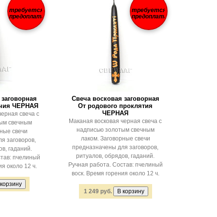
требуется
требуется
предоплата
предоплата
 заговорная
Свеча восковая заговорная
ачия ЧЕРНАЯ
От родового проклятия
ЧЕРНАЯ
черная свеча с
Маканая восковая черная свеча с
ым свечным
надписью золотым свечным
рные свечи
лаком. Заговорные свечи
я заговоров,
предназначены для заговоров,
в, гаданий.
ритуалов, обрядов, гаданий.
став: пчелиный
Ручная работа. Состав: пчелиный
я около 12 ч.
воск. Время горения около 12 ч.
1 249 руб.