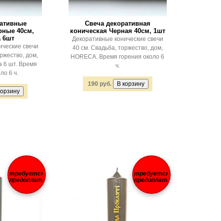
ративные
Свеча декоративная
рные 40см,
коническая Черная 40см, 1шт
 6шт
Декоративные конические свечи
ические свечи
40 см. Свадьба, торжество, дом,
ржество, дом,
HORECA. Время горения около 6
 6 шт. Время
ч.
ло 6 ч.
190 руб.
требуется
требуется
предоплата
предоплата