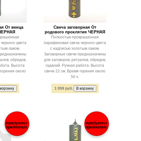
ая От венца
Свеча заговорная От
 ЧЕРНАЯ
родового проклятия ЧЕРНАЯ
крашенная
Полностью прокрашенная
 черного цвета
парафиновая свеча черного цвета
отым лаком.
с надписью золотым лаком.
предназначены
Заговорные свечи предназначены
алов, обрядов,
для заговоров, ритуалов, обрядов,
абота. Высота
гаданий. Ручная работа. Высота
 горения около
свечи 22 см. Время горения около
50 ч.
1 099 руб.
требуется
требуется
предоплата
предоплата