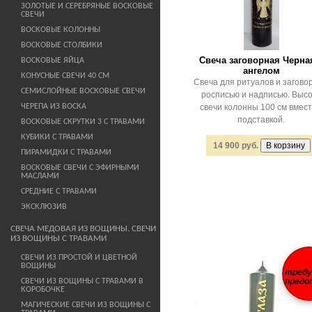
ЗОЛОТЫЕ И СЕРЕБРЯНЫЕ ВОСКОВЫЕ
СВЕЧИ
ВОСКОВЫЕ КОЛОННЫ
ВОСКОВЫЕ СТОЛБИКИ
Свеча заговорная Черна
ВОСКОВЫЕ ЯЙЦА
ангелом
КОНУСНЫЕ СВЕЧИ 40 СМ
Свеча для ритуалов и заговор
СЕМИСЛОЙНЫЕ ВОСКОВЫЕ СВЕЧИ
росписью и надписью. Выс
ЧЕРЕПА ИЗ ВОСКА
свечи колонны 100 см вмест
подставкой.
ВОСКОВЫЕ СКРУТКИ 3 С ТРАВАМИ
КУБИКИ С ТРАВАМИ
14 900 руб.
ПИРАМИДКИ С ТРАВАМИ
ВОСКОВЫЕ СВЕЧИ С ЭФИРНЫМИ
МАСЛАМИ
СРЕДНИЕ С ТРАВАМИ
ЭКСКЛЮЗИВ
СВЕЧА МЕДОВАЯ ИЗ ВОЩИНЫ. СВЕЧИ
ИЗ ВОЩИНЫ С ТРАВАМИ
СВЕЧИ ИЗ ПРОСТОЙ И ЦВЕТНОЙ
ВОЩИНЫ
треб
СВЕЧИ ИЗ ВОЩИНЫ С ТРАВАМИ В
предо
КОРОБОЧКЕ
МАГИЧЕСКИЕ СВЕЧИ ИЗ ВОЩИНЫ С