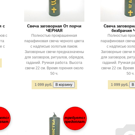
я с
Свеча заговорная От порчи
Свеча заговорн
ЧЕРНАЯ
безбрачия
ов с
Полностью прокрашенная
Полностью про
ота
парафиновая свеча черного цвета
парафиновая свеча
е с
с надписью золотым лаком.
с надписью зол
Заговорные свечи предназначены
Заговорные свечи 
для заговоров, ритуалов, обрядов,
для заговоров, риту
гаданий. Ручная работа. Высота
гаданий. Ручная р
свечи 22 см. Время горения около
свечи 22 см. Время
50 ч.
50 ч.
1 099 руб.
1 099 руб.
уется
требуется
плата
предоплата