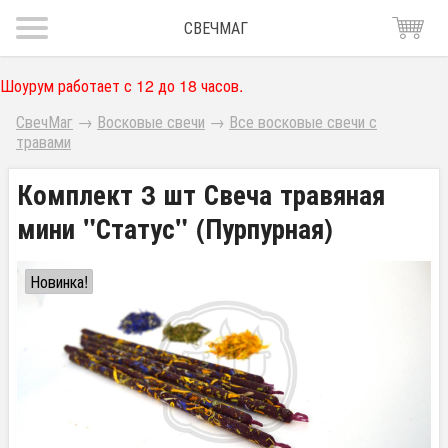
СВЕЧМАГ
Шоурум работает с 12 до 18 часов.
СвечМаг
→
Восковые свечи
→
Все восковые свечи с
травами
Комплект 3 шт Свеча травяная
мини "Статус" (Пурпурная)
Новинка!