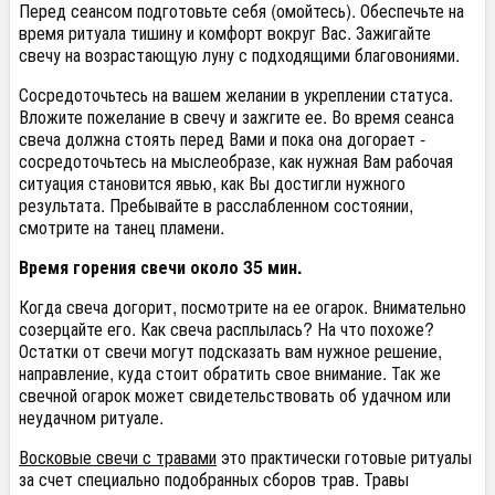
Перед сеансом подготовьте себя (омойтесь). Обеспечьте на
время ритуала тишину и комфорт вокруг Вас. Зажигайте
свечу на возрастающую луну с подходящими благовониями.
Сосредоточьтесь на вашем желании в укреплении статуса.
Вложите пожелание в свечу и зажгите ее. Во время сеанса
свеча должна стоять перед Вами и пока она догорает -
сосредоточьтесь на мыслеобразе, как нужная Вам рабочая
ситуация становится явью, как Вы достигли нужного
результата. Пребывайте в расслабленном состоянии,
смотрите на танец пламени.
Время горения свечи около 35 мин.
Когда свеча догорит, посмотрите на ее огарок. Внимательно
созерцайте его. Как свеча расплылась? На что похоже?
Остатки от свечи могут подсказать вам нужное решение,
направление, куда стоит обратить свое внимание. Так же
свечной огарок может свидетельствовать об удачном или
неудачном ритуале.
Восковые свечи с травами
это практически готовые ритуалы
за счет специально подобранных сборов трав. Травы