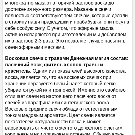
многократно макают в горячий раствор воска до
достижения нужного размера. Маканные свечи
полностью соответствуют тем свечам, которые делали
в старину наши прадедушки и прабабушки, они несут в
себе особую силу. С учетом, что эфирные масла
активно испаряются при изготовлении мы добавляем
их в раствор 2-3 раза. Это позволяет лучше насытить
свечи эфирными маслами.
Восковая свеча с травами Денежная магия состав:
пасечный воск, фитиль хлопок, травы и
краситель.
Одним из показателей высокого качества
воска, является то, что на восковых свечах при
хранении образуется белый налет, который легко
убирается рукой или тряпочкой. Именно это свойство
отличает свечи из настоящего пасечного воска от
свечей из парафина или синтетического воска.
Восковые средние свечи обладают естественным
тонким медовым ароматом. Цвет свечи является
показателем натуральности воска и может
варьировать от чистого желтого до желтого с легким
коричневым или оливковым оттенком. Обычно ярко-