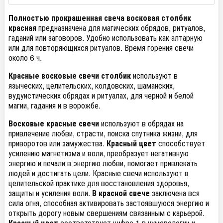
Полностью прокрашенная свеча восковая столбик
красная
предназначена для магических обрядов, ритуалов,
гаданий или заговоров. Удобно использовать как алтарную
или для повторяющихся ритуалов. Время горения свечи
около 6 ч.
Красные восковые свечи столбик
используют в
языческих, целительских, колдовских, шаманских,
вудуистических обрядах и ритуалах, для черной и белой
магии, гадания и в ворожбе.
Восковые красные свечи
используют в обрядах на
привлечение любви, страсти, поиска спутника жизни, для
приворотов или замужества.
Красный цвет
способствует
усилению магнетизма и воли, преобразует негативную
энергию и печали в энергию любви, помогает привлекать
людей и достигать цели. Красные свечи используют в
целительской практике для восстановления здоровья,
защиты и усиления воли.
В красной свече
заключена вся
сила огня, способная активировать застоявшуюся энергию и
открыть дорогу новым свершениям связанным с карьерой.
Красный цвет
соответствует цифре 1 в нумерологии и