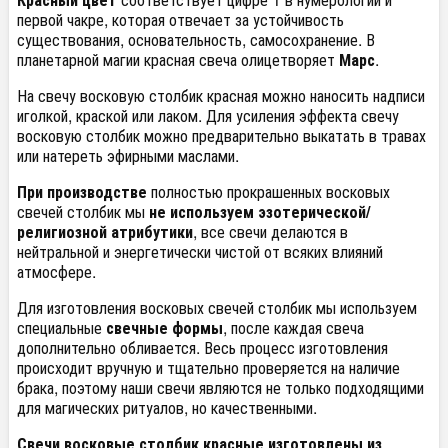
первой чакре, которая отвечает за устойчивость
существования, основательность, самосохранение. В
планетарной магии красная свеча олицетворяет
Марс
.
На свечу восковую столбик красная можно наносить надписи
иголкой, краской или лаком. Для усиления эффекта свечу
восковую столбик можно предварительно выкатать в травах
или натереть эфирными маслами.
При производстве
полностью прокрашенных восковых
свечей столбик мы
не используем эзотерической/
религиозной атрибутики
, все свечи делаются в
нейтральной и энергетически чистой от всяких влияний
атмосфере.
Для изготовления восковых свечей столбик мы используем
специальные
свечные формы
, после каждая свеча
дополнительно обливается. Весь процесс изготовления
происходит вручную и тщательно проверяется на наличие
брака, поэтому наши свечи являются не только подходящими
для магических ритуалов, но качественными.
Свечи восковые столбик красные изготовлены из